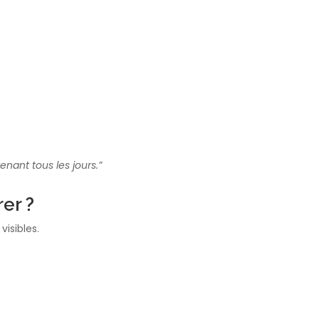
nant tous les jours.”
er ?
isibles.