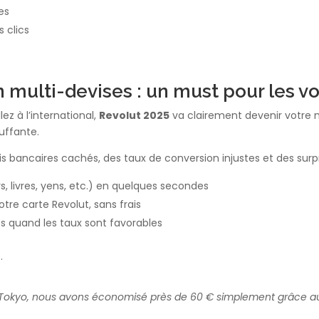
es
 clics
n multi-devises : un must pour les 
ez à l’international,
Revolut 2025
va clairement devenir votre me
uffante.
rais bancaires cachés, des taux de conversion injustes et des surp
s, livres, yens, etc.) en quelques secondes
tre carte Revolut, sans frais
 quand les taux sont favorables
.
 Tokyo, nous avons économisé près de 60 € simplement grâce aux