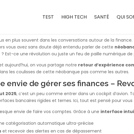
TEST
HIGH TECH
SANTÉ
QUI SO
plus en plus souvent dans les conversations autour de la finance
alors vous avez sans doute déjà entendu parler de cette
néoban
 ? Est-ce une révolution ou juste un feu de paille numérique de 
 et aujourd’hui, on vous partage notre
retour d’expérience com
ans les coulisses de cette néobanque pas comme les autres.
e envie de gérer ses finances – Rev
ut 2025
, c’est un peu comme entrer dans un cockpit d’avion. Tout
erfaces bancaires rigides et ternes. Ici, tout est pensé pour vous s
presque envie de faire vos comptes. Grâce à une
interface intu
ne catégorisation automatique ultra-précise
s
et recevoir des alertes en cas de dépassement