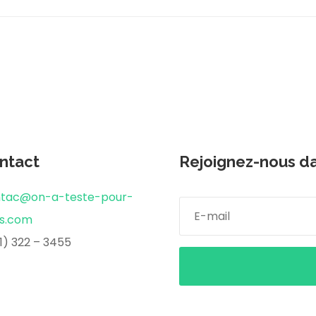
ntact
Rejoignez-nous da
tac@on-a-teste-pour-
s.com
1) 322 – 3455