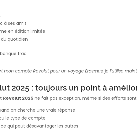
s
ic à ses amis
me en édition limitée
 du quotidien
 banque tradi.
ert mon compte Revolut pour un voyage Erasmus, je l’utilise mainte
ut 2025 : toujours un point à amélior
Et
Revolut 2025
ne fait pas exception, même si des efforts sont v
quand on cherche une vraie réponse
e ou le type de compte
, ce qui peut désavantager les autres